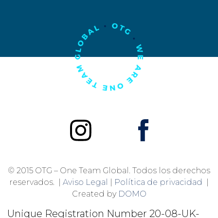
© 2015 OTG – One Team Global. Todos los derechos
reservados. |
Aviso Legal
|
Política de privacidad
|
Created by
DOMO
Unique Registration Number
20-08-UK-