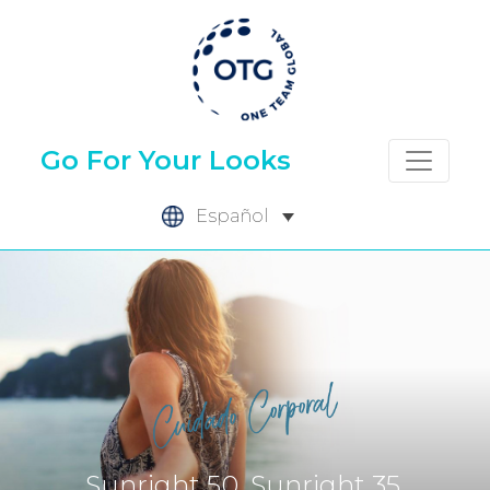
Skip
to
content
Go For Your Looks
Español
Sunright 50, Sunright 35,