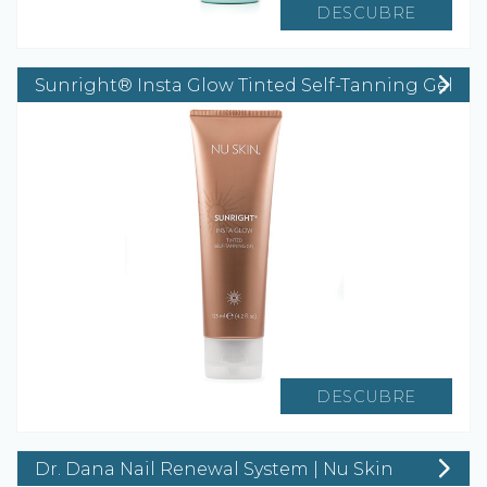
DESCUBRE
Sunright® Insta Glow Tinted Self-Tanning Gel
DESCUBRE
Dr. Dana Nail Renewal System | Nu Skin