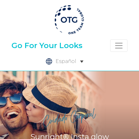
Skip
to
content
Go For Your Looks
Español
Sunright® Insta glow