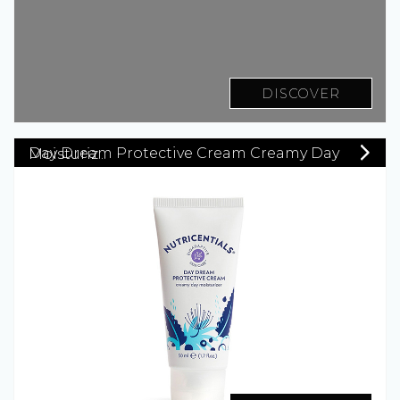
DISCOVER
Day Dream Protective Cream Creamy Day Moisturiz...