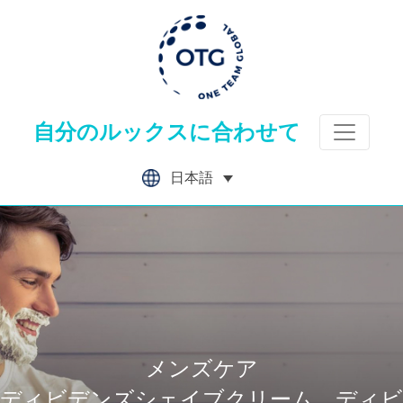
Skip
to
content
自分のルックスに合わせて
日本語
メンズケア
ディビデンズシェイブクリーム、ディビ