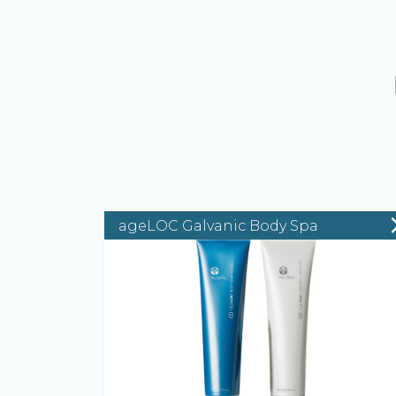
ageLOC Galvanic Body Spa