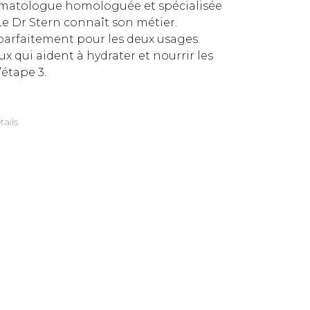
rmatologue homologuée et spécialisée
Le Dr Stern connaît son métier.
 parfaitement pour les deux usages.
x qui aident à hydrater et nourrir les
’étape 3.
tails