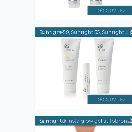
DÉCOUVREZ
Sunright 50, Sunright 35, Sunright Lip Balm SPF 15
DÉCOUVREZ
Sunright® Insta glow gel autobronzant teinté