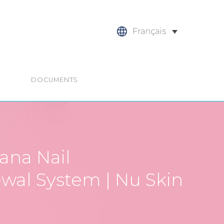
Français
DOCUMENTS
ana Nail
wal System | Nu Skin