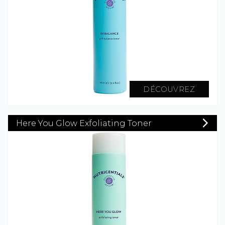
DÉCOUVREZ
Here You Glow Exfoliating Toner