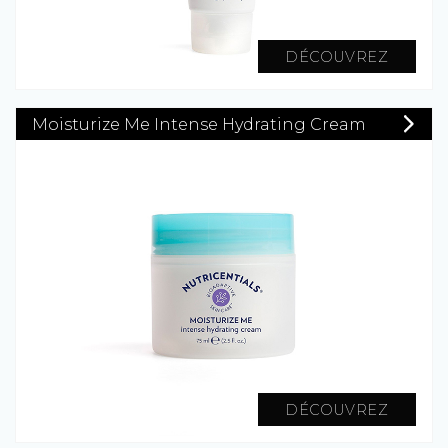
DÉCOUVREZ
Moisturize Me Intense Hydrating Cream
DÉCOUVREZ