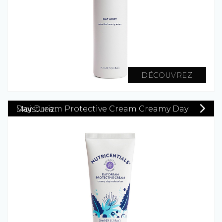
DÉCOUVREZ
Day Dream Protective Cream Creamy Day Moisturiz...