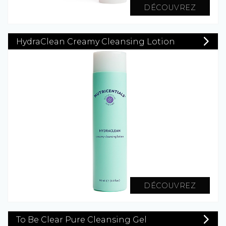
DÉCOUVREZ
HydraClean Creamy Cleansing Lotion
DÉCOUVREZ
To Be Clear Pure Cleansing Gel