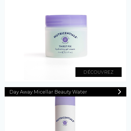
DÉCOUVREZ
Day Away Micellar Beauty Water