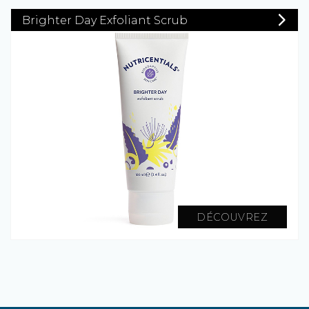
Brighter Day Exfoliant Scrub
DÉCOUVREZ