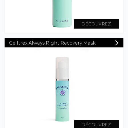
DÉCOUVREZ
Celltrex Always Right Recovery Mask
DÉCOUVREZ