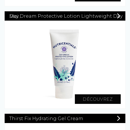
Day Dream Protective Lotion Lightweight Day Moi...
DÉCOUVREZ
Thirst Fix Hydrating Gel Cream