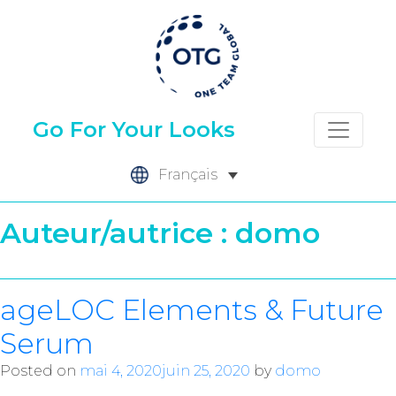
Skip
to
content
Go For Your Looks
Français
Auteur/autrice :
domo
ageLOC Elements & Future
Serum
Posted on
mai 4, 2020
juin 25, 2020
by
domo